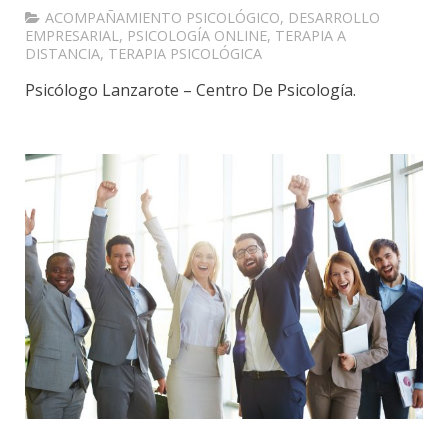
ACOMPAÑAMIENTO PSICOLÓGICO
,
DESARROLLO
EMPRESARIAL
,
PSICOLOGÍA ONLINE
,
TERAPIA A
DISTANCIA
,
TERAPIA PSICOLÓGICA
Psicólogo Lanzarote – Centro De Psicología.