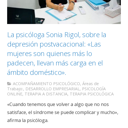
La psicóloga Sonia Rigol, sobre la
depresión postvacacional: «Las
mujeres son quienes más lo
padecen, llevan más carga en el
ámbito doméstico».
ACOMPAÑAMIENTO PSICOLÓGICO
,
Áreas de
Trabajo:
,
DESARROLLO EMPRESARIAL
,
PSICOLOGÍA
ONLINE
,
TERAPIA A DISTANCIA
,
TERAPIA PSICOLÓGICA
«Cuando tenemos que volver a algo que no nos
satisface, el síndrome se puede complicar y mucho»,
afirma la psicóloga.