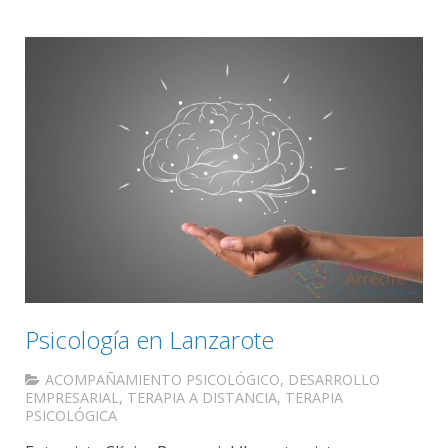
Psicología en Lanzarote
ACOMPAÑAMIENTO PSICOLÓGICO
,
DESARROLLO
EMPRESARIAL
,
TERAPIA A DISTANCIA
,
TERAPIA
PSICOLÓGICA